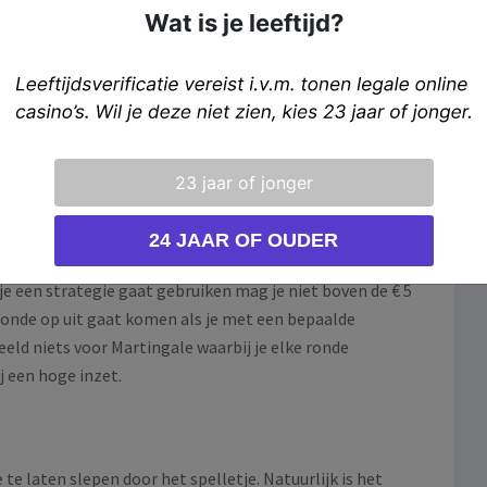
 kan het risico op verlies ook nog eens verlagen met een
Wat is je leeftijd?
etje te gaan spelen. Wij adviseren dan ook altijd om
casino. Vooral als je nog weinig ervaring hebt of geen
23 jaar of jonger
oet je wel goed kijken naar de tafel waar je gaat spelen.
e tafel maakt het mogelijk om vaak al vanaf € 0,01 per
24 JAAR OF OUDER
tafel is € 5. Het is handig om hier even rekening mee te
 je een strategie gaat gebruiken mag je niet boven de € 5
ronde op uit gaat komen als je met een bepaalde
beeld niets voor Martingale waarbij je elke ronde
j een hoge inzet.
te laten slepen door het spelletje. Natuurlijk is het