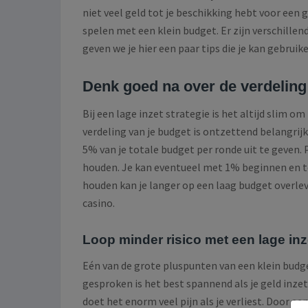
niet veel geld tot je beschikking hebt voor een 
spelen met een klein budget. Er zijn verschille
geven we je hier een paar tips die je kan gebruik
Denk goed na over de verdeling
Bij een lage inzet strategie is het altijd slim 
verdeling van je budget is ontzettend belangrijk
5% van je totale budget per ronde uit te geven.
houden. Je kan eventueel met 1% beginnen en to
houden kan je langer op een laag budget overleve
casino.
Loop minder risico met een lage inz
Eén van de grote pluspunten van een klein budge
gesproken is het best spannend als je geld inzet.
doet het enorm veel pijn als je verliest. Door ee