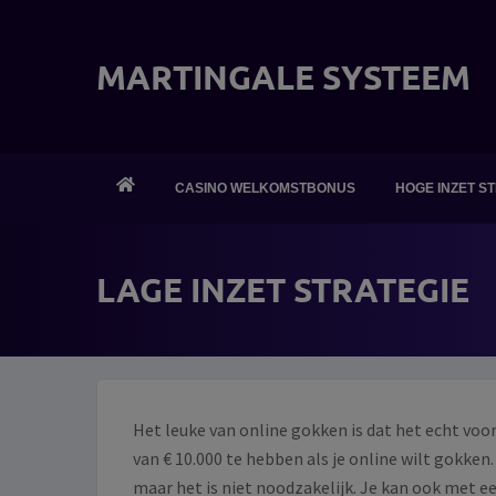
MARTINGALE SYSTEEM
CASINO WELKOMSTBONUS
HOGE INZET S
LAGE INZET STRATEGIE
Het leuke van online gokken is dat het echt voor
van € 10.000 te hebben als je online wilt gokken
maar het is niet noodzakelijk. Je kan ook met een