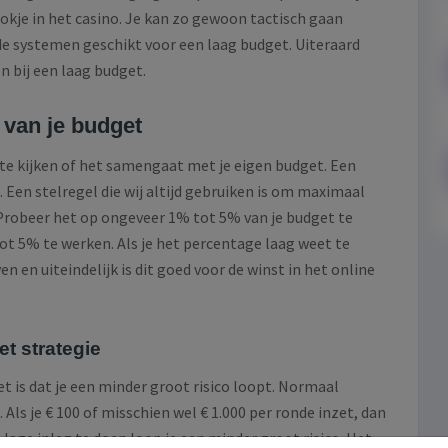
gokje in het casino. Je kan zo gewoon tactisch gaan
nde systemen geschikt voor een laag budget. Uiteraard
en bij een laag budget.
 van je budget
om te kijken of het samengaat met je eigen budget. Een
. Een stelregel die wij altijd gebruiken is om maximaal
 Probeer het op ongeveer 1% tot 5% van je budget te
t 5% te werken. Als je het percentage laag weet te
n en uiteindelijk is dit goed voor de winst in het online
et strategie
t is dat je een minder groot risico loopt. Normaal
 Als je € 100 of misschien wel € 1.000 per ronde inzet, dan
n lage inleg te doen loop je een minder groot risico. Het